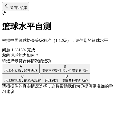
返回知识库
🏀
篮球水平自测
根据中国篮球协会等级标准（1-12级），评估您的篮球水平
问题
1
/
8
13
% 完成
您的运球能力如何？
请选择最符合你情况的选项
A
B
运球不太稳，经常丢球
能基本控制住球，但需要看球运
C
D
运球较熟练，能抬头观察
运球娴熟，能做各种变向动作
请根据你的真实情况选择，这将帮助我们为你提供更准确的学
习建议